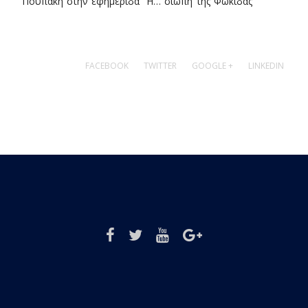
Πουπάκη στην εφημερίδα “Η… σιωπή της Φωκίδας”
FACEBOOK
TWITTER
GOOGLE +
LINKEDIN