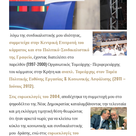
λόγω της συνδικαλιστικής μου ιδιότητας,
συμμετείχα στην Κεντρική Επιτροπή του
κόμματος και στο Πολιτικό-Συνδικαλιστικό
της Γραφείο
, έχοντας διατελέσει στο
παρελθόν (1997-2000) Οργανωτικός Τομεάρχης- Περιφερειάρχης
του κόμματος στην Κρήτη και
αναπλ. Τομεάρχης στον Τομέα
Πολιτικής Ευθύνης Εργασίας & Κοινωνικής Ασφάλισης (2011 –
Ιούνιος 2012)
.
Στις ευρωεκλογές του 2004
, αποδέχτηκα τη συμμετοχή μου στο
ψηφοδέλτιο της Νέας Δημοκρατίας καταλαμβάνοντας την τελευταία
και μη εκλόγιμη τιμητική θέση-θεωρώντας
ότι ήταν αρκετά νωρίς για να κλείσω τον
κύκλο της κοινωνικής και συνδικαλιστικής
μου δράσης, ενώ στις
ευρωεκλογές του