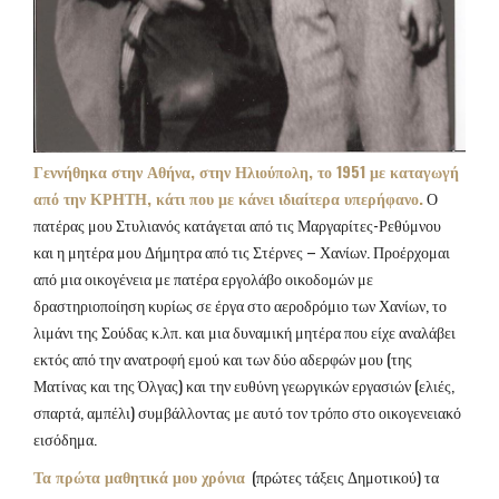
Γεννήθηκα στην Αθήνα, στην Ηλιούπολη, το 1951 με καταγωγή
από την ΚΡΗΤΗ, κάτι που με κάνει ιδιαίτερα υπερήφανο.
Ο
πατέρας μου Στυλιανός κατάγεται από τις Μαργαρίτες-Ρεθύμνου
και
η μητέρα μου Δήμητρα από τις Στέρνες – Χανίων. Προέρχομαι
από μια οικογένεια με πατέρα εργολάβο οικοδομών με
δραστηριοποίηση κυρίως σε έργα στο αεροδρόμιο των Χανίων, το
λιμάνι της Σούδας κ.λπ. και μια δυναμική μητέρα που είχε αναλάβει
εκτός από την ανατροφή εμού και των δύο αδερφών μου (της
Ματίνας και της Όλγας) και την ευθύνη γεωργικών εργασιών (ελιές,
σπαρτά, αμπέλι) συμβάλλοντας με αυτό τον τρόπο στο οικογενειακό
εισόδημα.
Τα πρώτα μαθητικά μου χρόνια
(πρώτες τάξεις Δημοτικού) τα