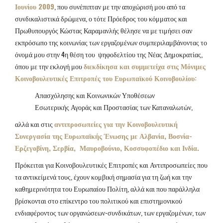
Ιουνίου 2009
, που συνέπιπταν με την αποχώρισή μου από τα
συνδικαλιστικά δρώμενα, ο τότε Πρόεδρος του κόμματος και
Πρωθυπουργός Κώστας Καραμανλής θέλησε να με τιμήσει σαν
εκπρόσωπο της κοινωνίας των εργαζομένων συμπεριλαμβάνοντας το
όνομά μου στην 4η θέση του ψηφοδελτίου της Νέας Δημοκρατίας,
όπου με την εκλογή μου
διεκδίκησα και συμμετείχα στις Μόνιμες
Κοινοβουλευτικές Επιτροπές του Ευρωπαϊκού Κοινοβουλίου:
Απασχόλησης και Κοινωνικών Υποθέσεων
Εσωτερικής Αγοράς και Προστασίας των Καταναλωτών,
αλλά και στις
αντιπροσωπείες για την Κοινοβουλευτική
Συνεργασία της Ευρωπαϊκής Ένωσης με Αλβανία, Βοσνία-
Ερζεγοβίνη, Σερβία, Μαυροβούνιο, Κοσσυφοπέδιο και Ινδία.
Πρόκειται για Κοινοβουλευτικές Επιτροπές και Αντιπροσωπείες που
τα αντικείμενά τους, έχουν κομβική
σημασία για τη ζωή και την
καθημερινότητα του Ευρωπαίου Πολίτη, αλλά και που παράλληλα
βρίσκονται στο επίκεντρο του πολιτικού και επιστημονικού
ενδιαφέροντος των οργανώσεων-συνδικάτων, των εργαζομένων, των