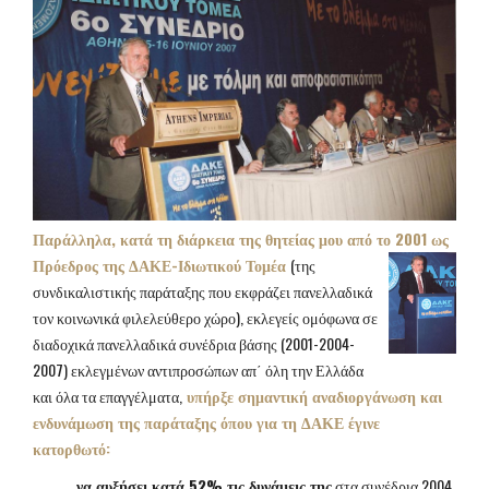
Παράλληλα, κατά τη διάρκεια της θητείας μου από το 2001 ως
Πρόεδρος της ΔΑΚΕ-Ιδιωτικού
Τομέα
(της
συνδικαλιστικής παράταξης που εκφράζει πανελλαδικά
τον κοινωνικά φιλελεύθερο χώρο), εκλεγείς ομόφωνα σε
διαδοχικά πανελλαδικά συνέδρια βάσης (2001-2004-
2007) εκλεγμένων αντιπροσώπων απ΄ όλη την Ελλάδα
και όλα τα επαγγέλματα,
υπήρξε σημαντική αναδιοργάνωση και
ενδυνάμωση της παράταξης όπου για τη ΔΑΚΕ έγινε
κατορθωτό:
να αυξήσει κατά 52% τις δυνάμεις της
στα συνέδρια 2004,